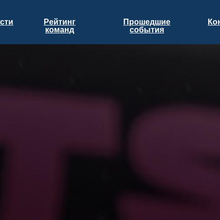
сти
Рейтинг
Прошедшие
Ко
команд
события