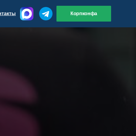
нтакты
Корпконфа