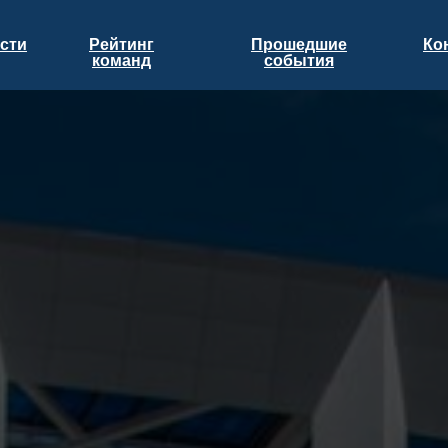
сти
Рейтинг
Прошедшие
Ко
команд
события