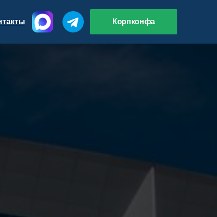
нтакты
Корпконфа